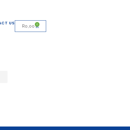
ACT US
0
R
0,00